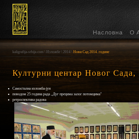
Насловна
О 
kaligrafija-srbija.com
\
Изложбе
\
2014
\
Нови Сад 2014. године
Културни центар Новог Сада,
Самостална изложба-јун
поводом 25 година рада ,,Дуг прецима залог потомцима"
ретроспектива радова