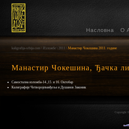
Насловна
О 
kaligrafija-srbija.com
\
Изложбе
\
2011
\
Манастир Чокешина 2011. године
Манастир Чокешина, Ђачка ли
Самостална изложба-14.,15. и 16. Октобар
Калиграфије Четворојеванђеља и Душанов Законик
Copyright ©