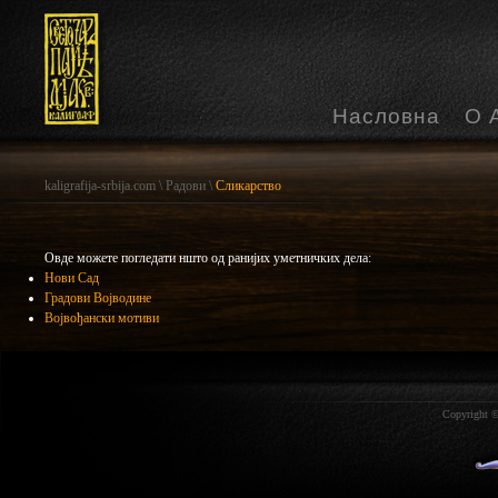
Насловна
О 
kaligrafija-srbija.com
\
Радови
\
Сликарство
Овде можете погледати ншто од ранијих уметничких дела:
Нови Сад
Градови Војводине
Војвођански мотиви
Copyright ©