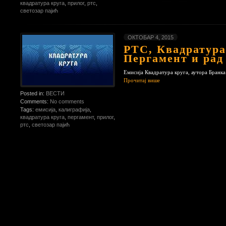
квадратура круга
,
прилог
,
ртс
,
светозар пајић
ОКТОБАР 4, 2015
РТС, Квадратура
Пергамент и рад
Емисија Квадратура круга, аутора Бранка
Прочитај више
Posted in:
ВЕСТИ
Comments:
No comments
Tags:
емисија
,
калиграфија
,
квадратура круга
,
пергамент
,
прилог
,
ртс
,
светозар пајић