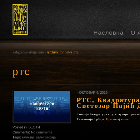
Насловна
О 
kaligrafija-srbija.com
\
Archive for news ртс
ртс
ОКТОБАР 4, 2015
РТС, Квадратура
Светозар Пајић 
Емисија Квадратура круга, аутора Бранка
Телевизији Србије.
Прочитај више
Posted in:
ВЕСТИ
Comments:
No comments
Tags:
емисија
,
калиграфија
,